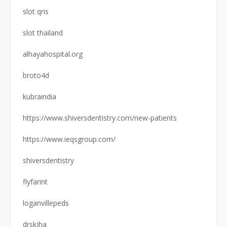
slot qris
slot thailand
alhayahospital.org
broto4d
kubraindia
https://www.shiversdentistry.com/new-patients
https://www.ieqsgroup.com/
shiversdentistry
flyfarint
loganvillepeds
drskjha