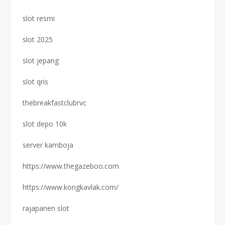
slot resmi
slot 2025
slot jepang
slot qris
thebreakfastclubrvc
slot depo 10k
server kamboja
https://www.thegazeboo.com
https://www.kongkavlak.com/
rajapanen slot