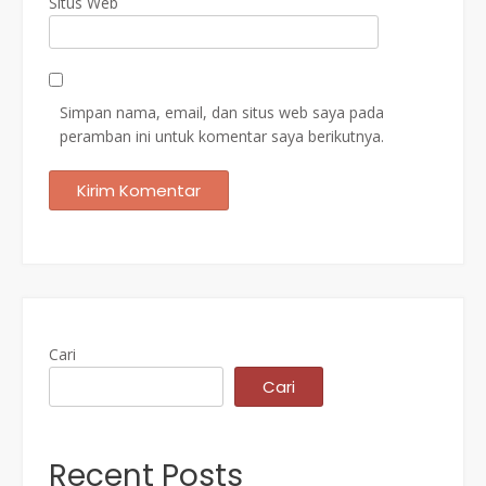
Situs Web
Simpan nama, email, dan situs web saya pada
peramban ini untuk komentar saya berikutnya.
Cari
Cari
Recent Posts