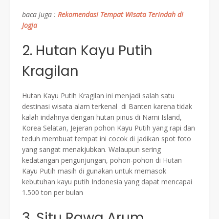
baca juga :
Rekomendasi Tempat Wisata Terindah di
Jogja
2. Hutan Kayu Putih
Kragilan
Hutan Kayu Putih Kragilan ini menjadi salah satu
destinasi wisata alam terkenal di Banten karena tidak
kalah indahnya dengan hutan pinus di Nami Island,
Korea Selatan, Jejeran pohon Kayu Putih yang rapi dan
teduh membuat tempat ini cocok di jadikan spot foto
yang sangat menakjubkan. Walaupun sering
kedatangan pengunjungan, pohon-pohon di Hutan
Kayu Putih masih di gunakan untuk memasok
kebutuhan kayu putih Indonesia yang dapat mencapai
1.500 ton per bulan
3. Situ Rawa Arum