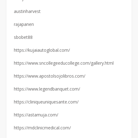
austinharvest
rajapanen
sbobet88
https://kujaiautoglobal.com/
https://www.sncollegeeducollege.com/gallery.html
https://www.apostolsojolibros.com/
https://www.legendbanquet.com/
https://cliniqueuniquesante.com/
https://astamuja.com/
https://mdclinicmedical.com/