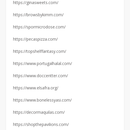
https://ginasweets.com/
https://browsbykimm.com/
https://spormicrodose.com/
https://pecaspizza.com/
https://topshelffantasy.com/
https://www.portugalhalal.com/
https://www.doccentter.com/
https://www.elsafra.org/
https://www.bonelessyasi.com/
https://decormaquilas.com/
https://shopthepavilions.com/