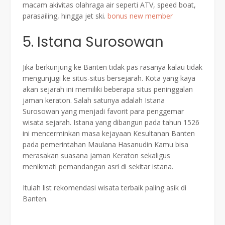
macam akivitas olahraga air seperti ATV, speed boat,
parasailing, hingga jet ski.
bonus new member
5. Istana Surosowan
Jika berkunjung ke Banten tidak pas rasanya kalau tidak
mengunjugi ke situs-situs bersejarah. Kota yang kaya
akan sejarah ini memiliki beberapa situs peninggalan
jaman keraton. Salah satunya adalah Istana
Surosowan yang menjadi favorit para penggemar
wisata sejarah. Istana yang dibangun pada tahun 1526
ini mencerminkan masa kejayaan Kesultanan Banten
pada pemerintahan Maulana Hasanudin Kamu bisa
merasakan suasana jaman Keraton sekaligus
menikmati pemandangan asri di sekitar istana.
Itulah list rekomendasi wisata terbaik paling asik di
Banten.