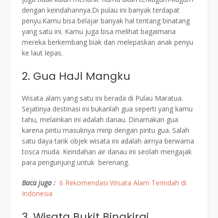
dengan keindahannya.Di pulau ini banyak terdapat
penyu.Kamu bisa belajar banyak hal tentang binatang
yang satu ini. Kamu juga bisa melihat bagaimana
mereka berkembang biak dan melepaskan anak penyu
ke laut lepas.
2. Gua HaJl Mangku
Wisata alam yang satu ini berada di Pulau Maratua.
Sejatinya destinasi ini bukanlah gua seperti yang kamu
tahu, melainkan ini adalah danau. Dinamakan gua
karena pintu masuknya mirip dengan pintu gua. Salah
satu daya tarik objek wisata ini adalah airnya berwarna
tosca muda. Keindahan air danau ini seolah mengajak
para pengunjung untuk berenang.
Baca juga :
6 Rekomendasi Wisata Alam Terindah di
Indonesia
3. Wisata Bukit Bingkirai