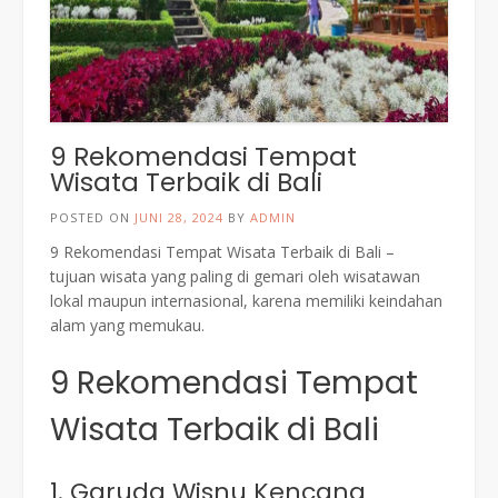
9 Rekomendasi Tempat
Wisata Terbaik di Bali
POSTED ON
JUNI 28, 2024
BY
ADMIN
9 Rekomendasi Tempat Wisata Terbaik di Bali –
tujuan wisata yang paling di gemari oleh wisatawan
lokal maupun internasional, karena memiliki keindahan
alam yang memukau.
9 Rekomendasi Tempat
Wisata Terbaik di Bali
1. Garuda Wisnu Kencana