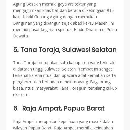
Agung Besakih memilki gaya arsitektur yang
mengagumkan khas bali dan berada di ketinggian 915
kaki di kaki Gunung Agung dengan memukau.
Bangunan yang dibangun sejak abad ke-10 Masehi ini
menjadi pusat kegiatan spiritual Hindu Dharma di Pulau
Dewata.
5. Tana Toraja, Sulawesi Selatan
Tana Toraja merupakan satu kabupaten yang terletak
di dataran tinggi Sulawesi Selatan, Tempat ini sangat
terkenal karena ritual dan upacara adat kematian serta
penghormatan terhadap nenek moyang. Bagi orang
biasa, ritual masyarakat Tana Toraja ini terbilang cukup
ekstrem.
6. Raja Ampat, Papua Barat
Raja Ampat merupakan kepulauan yang masuk dalam
wilayah Papua Barat, Raja Ampat memiliki keindahan