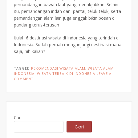
pemandangan bawah laut yang menakjubkan. Selain
itu, pemandangan indah dari pantai, teluk-teluk, serta
pemandangan alam lain juga enggak bikin bosan di
pandang terus-terusan
itulah 6 destinasi wisata di Indonesia yang terindah di
Indonesia. Sudah pernah mengunjungi destinasi mana
saja, nih kalian?
TAGGED
REKOMENDASI WISATA ALAM
,
WISATA ALAM
INDONESIA
,
WISATA TERBAIK DI INDONESIA
LEAVE A
COMMENT
Cari
Cari