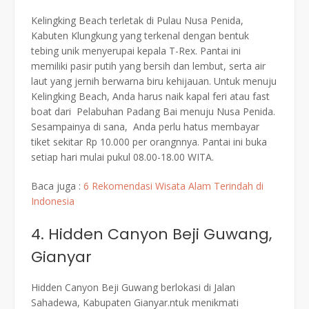
Kelingking Beach terletak di Pulau Nusa Penida,
Kabuten Klungkung yang terkenal dengan bentuk
tebing unik menyerupai kepala T-Rex. Pantai ini
memiliki pasir putih yang bersih dan lembut, serta air
laut yang jernih berwarna biru kehijauan. Untuk menuju
Kelingking Beach, Anda harus naik kapal feri atau fast
boat dari Pelabuhan Padang Bai menuju Nusa Penida.
Sesampainya di sana, Anda perlu hatus membayar
tiket sekitar Rp 10.000 per orangnnya. Pantai ini buka
setiap hari mulai pukul 08.00-18.00 WITA.
Baca juga :
6 Rekomendasi Wisata Alam Terindah di
Indonesia
4. Hidden Canyon Beji Guwang,
Gianyar
Hidden Canyon Beji Guwang berlokasi di Jalan
Sahadewa, Kabupaten Gianyar.ntuk menikmati