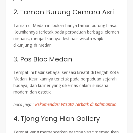
2. Taman Burung Cemara Asri
Taman di Medan ini bukan hanya taman burung biasa.
Keunikannya terletak pada perpaduan berbagai elemen
menarik, menjadikannya destinasi wisata wajib
dikunjungi di Medan.
3. Pos Bloc Medan
Tempat ini hadir sebagai sensasi kreatif di tengah Kota
Medan. Keunikannya terletak pada perpaduan sejarah,
budaya, dan kuliner yang dikemas dalam suasana
modern dan estetik.
baca juga :
Rekomendasi Wisata Terbaik di Kalimantan
4. Tjong Yong Hian Gallery
Tempat yang memancarkan pesona yang memadukan