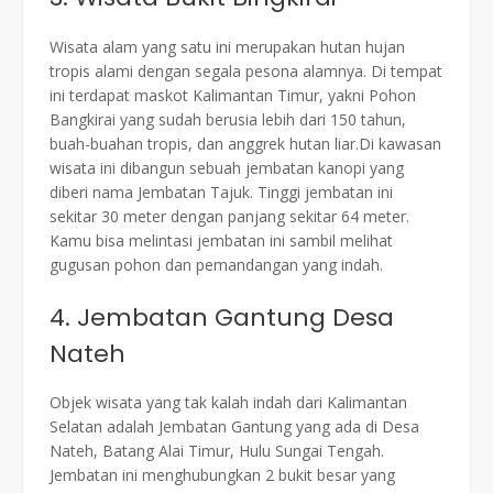
Wisata alam yang satu ini merupakan hutan hujan
tropis alami dengan segala pesona alamnya. Di tempat
ini terdapat maskot Kalimantan Timur, yakni Pohon
Bangkirai yang sudah berusia lebih dari 150 tahun,
buah-buahan tropis, dan anggrek hutan liar.Di kawasan
wisata ini dibangun sebuah jembatan kanopi yang
diberi nama Jembatan Tajuk. Tinggi jembatan ini
sekitar 30 meter dengan panjang sekitar 64 meter.
Kamu bisa melintasi jembatan ini sambil melihat
gugusan pohon dan pemandangan yang indah.
4. Jembatan Gantung Desa
Nateh
Objek wisata yang tak kalah indah dari Kalimantan
Selatan adalah Jembatan Gantung yang ada di Desa
Nateh, Batang Alai Timur, Hulu Sungai Tengah.
Jembatan ini menghubungkan 2 bukit besar yang