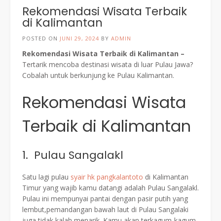
Rekomendasi Wisata Terbaik
di Kalimantan
POSTED ON
JUNI 29, 2024
BY
ADMIN
Rekomendasi Wisata Terbaik di Kalimantan –
Tertarik mencoba destinasi wisata di luar Pulau Jawa?
Cobalah untuk berkunjung ke Pulau Kalimantan.
Rekomendasi Wisata
Terbaik di Kalimantan
1. Pulau Sangalakl
Satu lagi pulau
syair hk pangkalantoto
di Kalimantan
Timur yang wajib kamu datangi adalah Pulau Sangalakl.
Pulau ini mempunyai pantai dengan pasir putih yang
lembut,pemandangan bawah laut di Pulau Sangalaki
juga tidak kalah menarik. Kamu akan terkagum-kagum