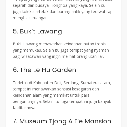
sejarah dan budaya Tionghoa yang kaya. Selain itu
juga koleksi artefak dan barang antik yang terawat rapi
menghiasi ruangan.
5. Bukit Lawang
Bukit Lawang menawarkan keindahan hutan tropis
yang memukau. Selain itu juga tempat yang nyaman
bagi wisatawan yang ingin melihat orang utan liar.
6. The Le Hu Garden
Terletak di Kabupaten Deli, Serdang, Sumatera Utara,
tempat ini menawarkan sensasi kesegaran dan
keindahan alam yang memikat untuk para
pengunjungnya. Selain itu juga tempat ini juga banyak
fasilitasnnya.
7. Museum Tjong A Fie Mansion