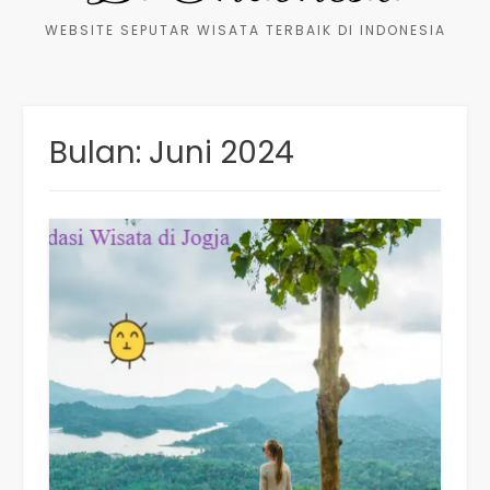
WEBSITE SEPUTAR WISATA TERBAIK DI INDONESIA
Bulan:
Juni 2024