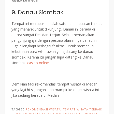
wisata ke medan.
9. Danau Siombak
Tempat ini merupakan salah satu danau buatan terluas
yang menarik untuk dikunjungi. Danau ini berada di
antara sungai Deli dan Terjun. Selain memanjakan
pengunjungnya dengan pesona alammnya danau ini
juga dilengkapi berbagai fasilitas, untuk memenuhi
kebutuhan para wisatawan yang datang ke danau
siombak. Karena itu jangan lupa datang ke Danau
siombak.
casino online
Demikian tadi rekomendasi tempat wisata di Medan
yang lagi hits. Jangan lupa mampir ke objek wisata ini
jika sedang berada di Medan.
TAGGED
REKOMENDASI WISATA
,
TEMPAT WISATA TERBAIK
DI MEDAN
,
WISATA TERBAIK MEDAN
LEAVE A COMMENT