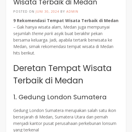
Wisata Terbaik di Medan
POSTED ON
JUNI 30, 2024
BY
ADMIN
9 Rekomendasi Tempat Wisata Terbaik di Medan
– Gak hanya wisata alam, Medan juga mempunyai
sejumlah
theme park
asyik buat berakhir pekan
bersama keluarga. Jadi, apabila tertarik berwisata ke
Medan, simak rekomendasi tempat wisata di Medan
hits berikut.
Deretan Tempat Wisata
Terbaik di Medan
1. Gedung London Sumatera
Gedung London Sumatera merupakan salah satu ikon
bersejarah di Medan, Sumatera Utara dan pernah
menjadi kantor pusat perusahaan perkebunan lonsum
yang terkenal