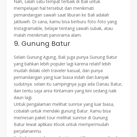
Nah, salah satu tempat terbaik di Bali untuk
mempelajari hal tersebut dan menikmati
pemandangan sawah saat liburan ke Bali adalah
Jatiluwih. Di sana, kamu bisa berburu foto-foto yang
Instagramable, belajar tentang sawah subak, atau
malah menikmati panorama alam.
9. Gunung Batur
Selain Gunung Agung, Bali juga punya Gunung Batur
yang bahkan lebih populer lagi karena relatif lebih
mudah didaki oleh traveler kasual, dan punya
pemandangan yang luar biasa indah dari banyak
sudutnya. selain itu sampingnya juga ada Danau Batur,
dan tentu saja area Kintamani yang kini sedang naik
daun lagi.
Untuk pengalaman melihat sunrise yang luar biasa,
cobalah untuk mendaki gunung Batur. Kamu bisa
memesan
paket tour melihat sunrise di Gunung
Batur
lewat aplikasi Klook untuk mempermudah
perjalananmu.